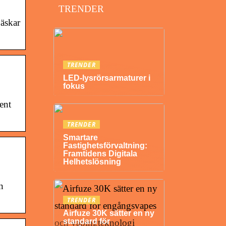
TRENDER
jäskar
TRENDER
LED-lysrörsarmaturer i
fokus
ent
TRENDER
Smartare
Fastighetsförvaltning:
Framtidens Digitala
Helhetslösning
n
TRENDER
Airfuze 30K sätter en ny
standard för