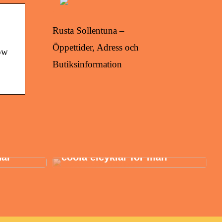
Rusta Sollentuna –
Öppettider, Adress och
ow
Butiksinformation
öpa en
Danskt elcykelmärke med
här
coola elcyklar för män