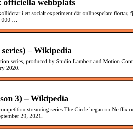
 officiella webbplats
liderar i ett socialt experiment där onlinespelare flörtar, f
00 000 …
series) – Wikipedia
tition series, produced by Studio Lambert and Motion Cont
ary 2020.
son 3) – Wikipedia
 competition streaming series The Circle began on Netflix o
eptember 29, 2021.