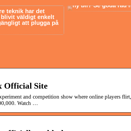
ny bil? Se goda råd 
re teknik har det
livit väldigt enkelt
gängligt att plugga på
 Official Site
 experiment and competition show where online players flirt
$100,000. Watch …