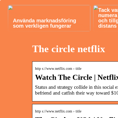
Tack va
numera b
Använda marknadsföring
och till
som verkligen fungerar
distans
The circle netflix
http s://www.netflix.com › title
Watch The Circle | Netflix
Status and strategy collide in this social
befriend and catfish their way toward 
http s://www.netflix.com › title