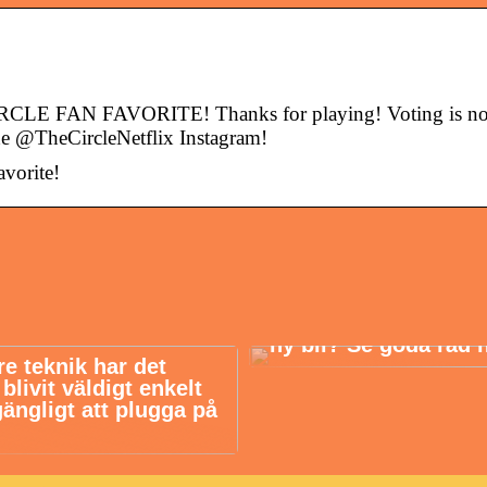
 FAN FAVORITE! Thanks for playing! Voting is n
the @TheCircleNetflix Instagram!
avorite!
Funderar du på att k
ny bil? Se goda råd 
re teknik har det
livit väldigt enkelt
gängligt att plugga på