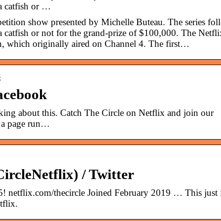
a catfish or …
petition show presented by Michelle Buteau. The series fol
 catfish or not for the grand-prize of $100,000. The Netfli
n, which originally aired on Channel 4. The first…
x
Facebook
lking about this. Catch The Circle on Netflix and join our
e a page run…
ircleNetflix) / Twitter
 netflix.com/thecircle Joined February 2019 … This just 
flix.