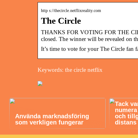
http s://thecircle.netflixreality.com
The Circle
THANKS FOR VOTING FOR THE CIRCLE
closed. The winner will be revealed on 
It’s time to vote for your The Circle fan f
Keywords: the circle netflix
Tack va
numera b
Använda marknadsföring
och till
som verkligen fungerar
distans