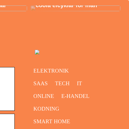
här
coola elcyklar för män
ELEKTRONIK
SAAS
TECH
IT
,
ONLINE
E-HANDEL
KODNING
SMART HOME