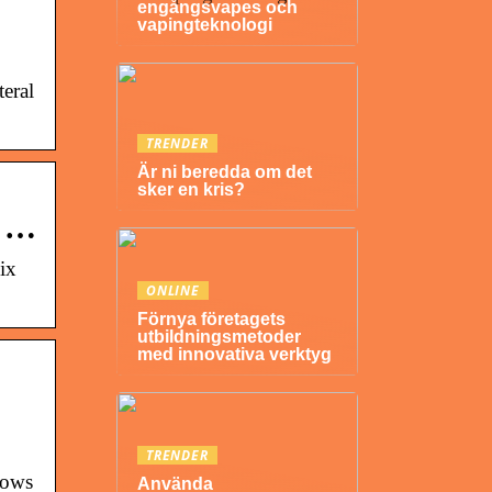
engångsvapes och
vapingteknologi
teral
TRENDER
Är ni beredda om det
sker en kris?
d …
ix
ONLINE
Förnya företagets
utbildningsmetoder
med innovativa verktyg
TRENDER
lows
Använda