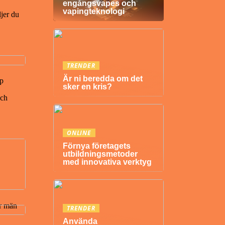
engångsvapes och
vapingteknologi
jer du
TRENDER
Är ni beredda om det
p
sker en kris?
och
ONLINE
Förnya företagets
utbildningsmetoder
med innovativa verktyg
r män
TRENDER
Använda