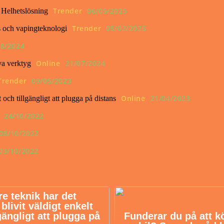
Trender
06/05/2025
a Helhetslösning
Trender
05/02/2025
s och vapingteknologi
08/2024
Online
21/07/2024
va verktyg
Trender
09/05/2023
Online
21/04/2023
 och tillgängligt att plugga på distans
24/10/2022
08/10/2022
03/10/2022
re teknik har det
livit väldigt enkelt
gängligt att plugga på
Funderar du på att k