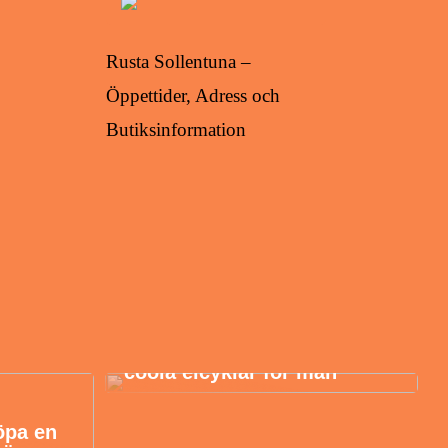
Rusta Sollentuna –
Öppettider, Adress och
Butiksinformation
Danskt elcykelmärke med
coola elcyklar för män
öpa en