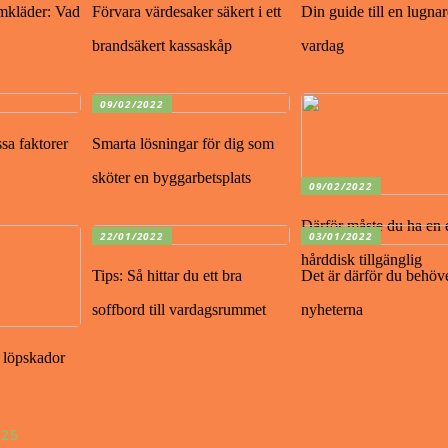
amkläder: Vad
Förvara värdesaker säkert i ett
Din guide till en lugnar
brandsäkert kassaskåp
vardag
09/02/2022
a faktorer
Smarta lösningar för dig som
sköter en byggarbetsplats
09/02/2022
Därför måste du ha en 
22/01/2022
03/01/2022
hårddisk tillgänglig
Tips: Så hittar du ett bra
Det är därför du behöve
soffbord till vardagsrummet
nyheterna
 löpskador
025