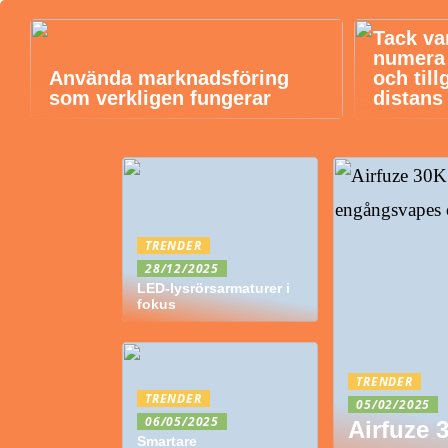
Tack va
numera b
Använda marknadsföring
och till
som verkligen fungerar
distans
TRENDER
28/12/2025
LED-lysrörsarmaturer i
fokus
TRENDER
TRENDER
05/02/2025
06/05/2025
Airfuze 
Smartare