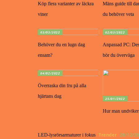
Köp flera varianter av läckra
Mäns guide till d
viner
du behöver veta
03/03/2022
02/03/2022
Behöver du en lugn dag
Anpassad PC: Dess
ensam?
bör du överväga
04/02/2022
Överraska din fru på alla
hjärtans dag
25/01/2022
Hur man undviker
Trender
28/12/2
LED-lysrörsarmaturer i fokus