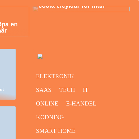
coola elcyklar för män
öpa en
här
ELEKTRONIK
SAAS
TECH
IT
et
ONLINE
E-HANDEL
KODNING
SMART HOME