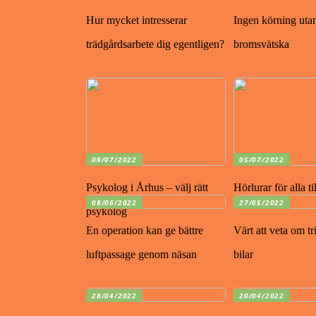
Hur mycket intresserar
Ingen körning uta
trädgårdsarbete dig egentligen?
bromsvätska
09/07/2022
05/07/2022
Psykolog i Århus – välj rätt
Hörlurar för alla ti
08/06/2022
27/05/2022
psykolog
En operation kan ge bättre
Värt att veta om t
luftpassage genom näsan
bilar
28/04/2022
20/04/2022