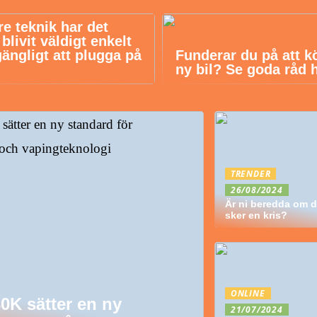
re teknik har det
livit väldigt enkelt
gängligt att plugga på
Funderar du på att k
ny bil? Se goda råd 
TRENDER
26/08/2024
Är ni beredda om d
sker en kris?
ONLINE
30K sätter en ny
21/07/2024