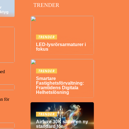
TRENDER
r
rktyg
TRENDER
LED-lysrörsarmaturer i
fokus
TRENDER
med
Smartare
Fastighetsförvaltning:
Framtidens Digitala
Helhetslösning
n för
TRENDER
Airfuze 30K sätter en ny
standard för