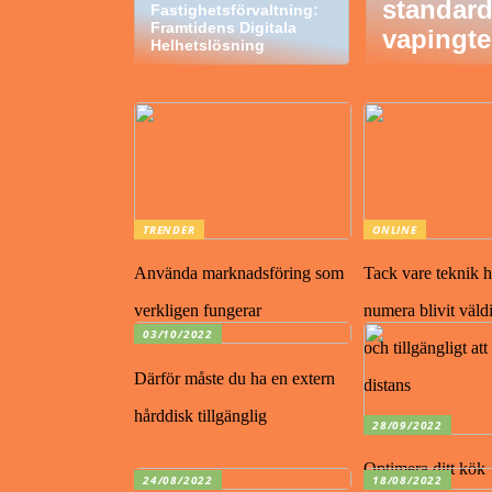
standar
Fastighetsförvaltning:
Framtidens Digitala
vapingte
Helhetslösning
TRENDER
ONLINE
Använda marknadsföring som
Tack vare teknik h
verkligen fungerar
numera blivit väldi
03/10/2022
och tillgängligt at
Därför måste du ha en extern
distans
hårddisk tillgänglig
28/09/2022
Optimera ditt kök
24/08/2022
18/08/2022