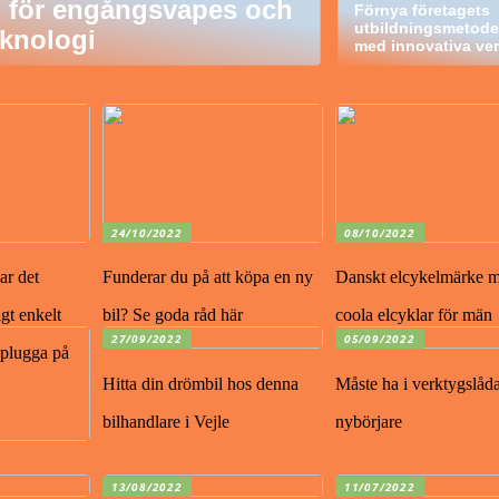
d för engångsvapes och
Förnya företagets
utbildningsmetode
knologi
med innovativa ve
24/10/2022
08/10/2022
ar det
Funderar du på att köpa en ny
Danskt elcykelmärke 
gt enkelt
bil? Se goda råd här
coola elcyklar för män
27/09/2022
05/09/2022
t plugga på
Hitta din drömbil hos denna
Måste ha i verktygslåda
bilhandlare i Vejle
nybörjare
13/08/2022
11/07/2022