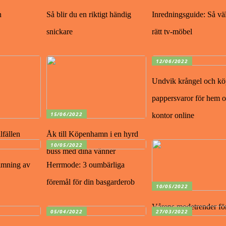
n
Så blir du en riktigt händig
Inredningsguide: Så väl
snickare
rätt tv-möbel
12/06/2022
Undvik krångel och kö
pappersvaror för hem 
15/06/2022
kontor online
llfällen
Åk till Köpenhamn i en hyrd
10/05/2022
buss med dina vänner
rimning av
Herrmode: 3 oumbärliga
föremål för din basgarderob
10/05/2022
Vårens modetrender fö
05/04/2022
27/03/2022