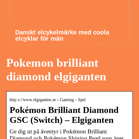
Danskt elcykelmärke med coola
elcyklar för män
Pokemon brilliant
diamond elgiganten
http s://www.elgiganten.se › Gaming › Spel
Pokémon Brilliant Diamond
GSC (Switch) – Elgiganten
Ge dig ut på äventyr i Pokémon Brilliant
Diamond och Pokémon Shining Pearl som äger