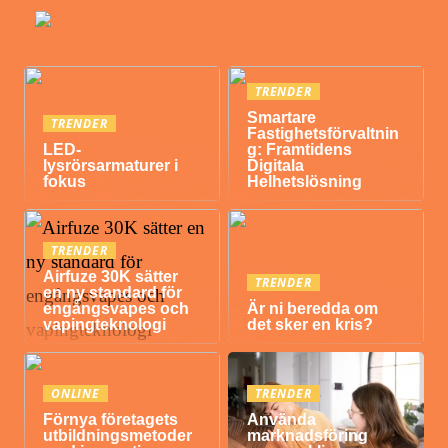
TRENDER
Smartare
TRENDER
Fastighetsförvaltnin
LED-
g: Framtidens
lysrörsarmaturer i
Digitala
fokus
Helhetslösning
TRENDER
Airfuze 30K sätter
TRENDER
en ny standard för
engångsvapes och
Är ni beredda om
vapingteknologi
det sker en kris?
ONLINE
TRENDER
Förnya företagets
Använda
utbildningsmetoder
marknadsföring