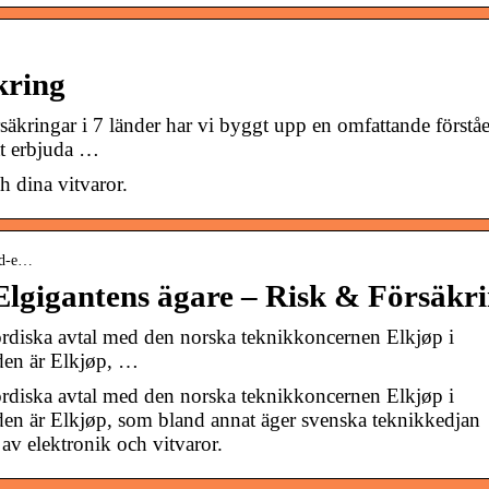
kring
äkringar i 7 länder har vi byggt upp en omfattande förståe
tt erbjuda …
h dina vitvaror.
med-e…
lgigantens ägare – Risk & Försäkr
ordiska avtal med den norska teknikkoncernen Elkjøp i
rden är Elkjøp, …
ordiska avtal med den norska teknikkoncernen Elkjøp i
rden är Elkjøp, som bland annat äger svenska teknikkedjan
 av elektronik och vitvaror.