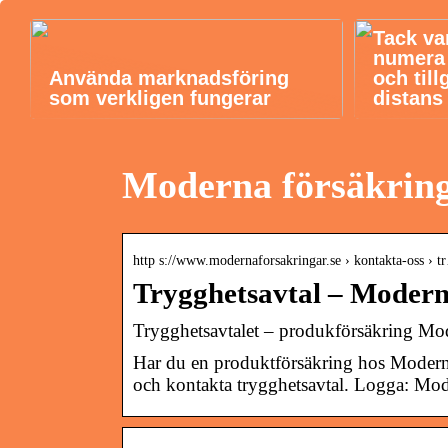
Tack va
numera b
Använda marknadsföring
och till
som verkligen fungerar
distans
Moderna försäkring
http s://www.modernaforsakringar.se › kontakta-oss › 
Trygghetsavtal – Moder
Trygghetsavtalet – produkförsäkring Mo
Har du en produktförsäkring hos Moderna
och kontakta trygghetsavtal. Logga: Mod