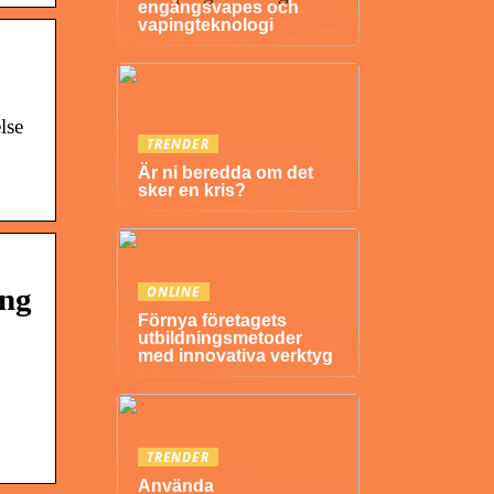
engångsvapes och
vapingteknologi
lse
TRENDER
Är ni beredda om det
sker en kris?
ing
ONLINE
Förnya företagets
utbildningsmetoder
med innovativa verktyg
TRENDER
Använda