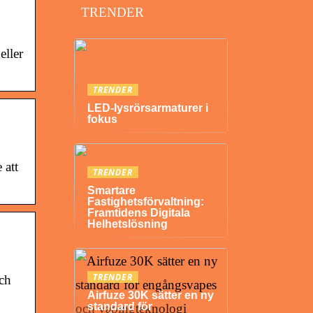
TRENDER
eller
TRENDER
LED-lysrörsarmaturer i
fokus
 att
TRENDER
Smartare
Fastighetsförvaltning:
Framtidens Digitala
Helhetslösning
TRENDER
och
Airfuze 30K sätter en ny
standard för