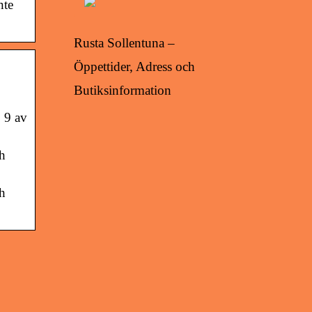
nte
Rusta Sollentuna –
Öppettider, Adress och
Butiksinformation
 9 av
h
h
Danskt elcykelmärke med