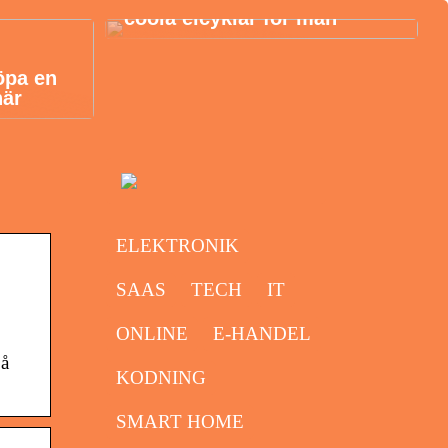
coola elcyklar för män
öpa en
här
ELEKTRONIK
SAAS
TECH
IT
ONLINE
E-HANDEL
på
KODNING
SMART HOME