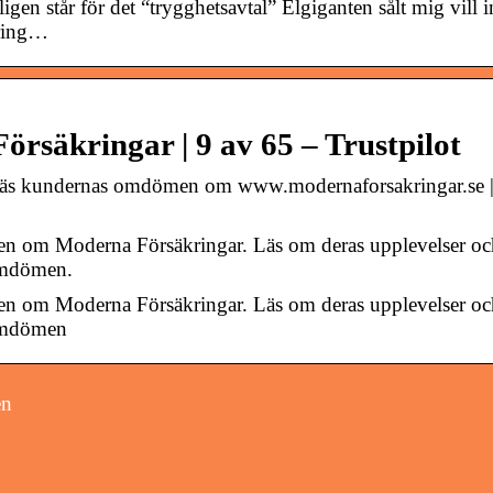
gen står för det “trygghetsavtal” Elgiganten sålt mig vill i
aring…
äkringar | 9 av 65 – Trustpilot
s kundernas omdömen om www.modernaforsakringar.se |
en om Moderna Försäkringar. Läs om deras upplevelser oc
omdömen.
en om Moderna Försäkringar. Läs om deras upplevelser oc
 omdömen
en