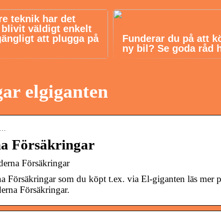
re teknik har det
livit väldigt enkelt
gängligt att plugga på
Funderar du på att k
ny bil? Se goda råd 
ar elgiganten
tr…
na Försäkringar
derna Försäkringar
 Försäkringar som du köpt t.ex. via El-giganten läs mer 
erna Försäkringar.