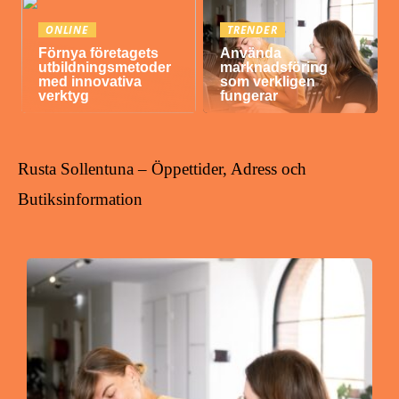
ONLINE
TRENDER
Förnya företagets
Använda
utbildningsmetoder
marknadsföring
med innovativa
som verkligen
verktyg
fungerar
Rusta Sollentuna – Öppettider, Adress och
Butiksinformation