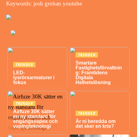
Keywords: josh groban youtube
TRENDER
Smartare
TRENDER
Fastighetsförvaltnin
LED-
g: Framtidens
lysrörsarmaturer i
Digitala
fokus
Helhetslösning
TRENDER
Airfuze 30K sätter
TRENDER
en ny standard för
engångsvapes och
Är ni beredda om
vapingteknologi
det sker en kris?