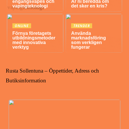
engångsvapes och
Är ni beredda om
vapingteknologi
det sker en kris?
ONLINE
TRENDER
Förnya företagets
Använda
utbildningsmetoder
marknadsföring
med innovativa
som verkligen
verktyg
fungerar
Rusta Sollentuna – Öppettider, Adress och
Butiksinformation