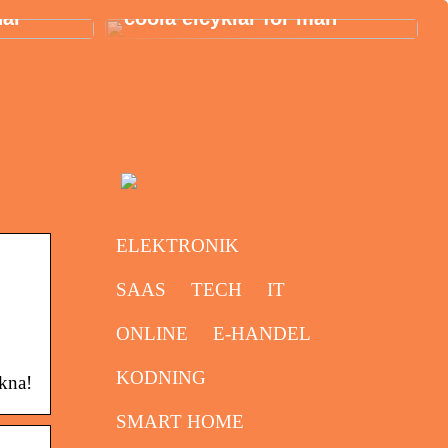
här
coola elcyklar för män
ELEKTRONIK
SAAS
TECH
IT
ONLINE
E-HANDEL
KODNING
ikna!
SMART HOME