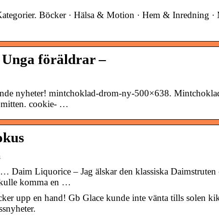
Kategorier. Böcker · Hälsa & Motion · Hem & Inredning ·
 Unga föräldrar –
nande nyheter! mintchoklad-drom-ny-500×638. Mintchokla
 mitten. cookie- …
okus
a
 Daim Liquorice – Jag älskar den klassiska Daimstruten
et skulle komma en …
äcker upp en hand! Gb Glace kunde inte vänta tills solen ki
ssnyheter.