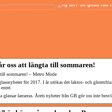
ny bil? Se goda råd 
r oss att längta till sommaren!
a till sommaren! – Metro Mode
ssnyheter för 2017. I år utökas det laktos- och glutenfria
entré.
a glassar lanseras. Årets nyheter från GB gör oss inte besv