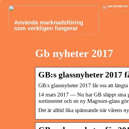
distans
Använda marknadsföring
som verkligen fungerar
Gb nyheter 2017
GB:s glassnyheter 2017 få
GB:s glassnyheter 2017 får oss att längt
14 mars 2017 — Nu har GB släppt sina gla
sortimentet och en ny Magnum-glass gör 
Det är alltid lika spännande när vårens ny