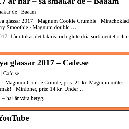
17 är här – så smakar de – Baaam
makar de | Baaam
nya glassar 2017 · Magnum Cookie Crumble · Mintchoklad
berry Smoothie · Magnum double …
17. I år utökas det laktos- och glutenfria sortimentet och 
ya glassar 2017 – Cafe.se
| Cafe.se
 · Magnum Cookie Crumle, pris: 21 kr. Magnum möter
mak! · Minioner, pris: 14 kr. Under …
 – här är våra betyg.
 YouTube